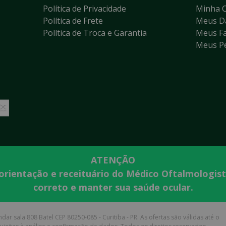
Política de Privacidade
Minha 
Política de Frete
Meus D
Política de Troca e Garantia
Meus Fa
Meus P
ATENÇÃO
 orientação e receituário do Médico Oftalmologis
correto e manter sua saúde ocular.
dar sala 808 Batel CEP 80250-085 - Curitiba - PR. As ofertas são válidas até o