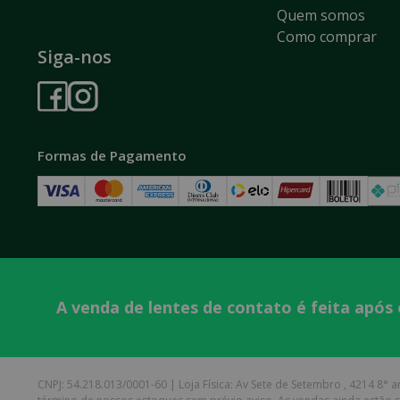
Quem somos
Como comprar
Siga-nos
Formas de Pagamento
A venda de lentes de contato é feita após
CNPJ: 54.218.013/0001-60 | Loja Física: Av Sete de Setembro , 4214 8° an