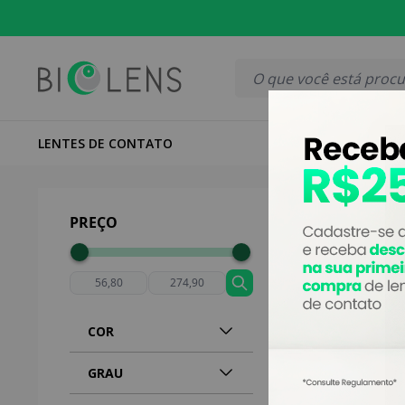
ENTREGA TURBO PARA CURITIBA
ATENDIMENTO HUMA
LENTES DE CONTATO
LENTES COLO
Página inicial
|
Vitrine
PREÇO
COR
GRAU