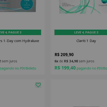
EVE 4, PAGUE 3
LEVE 4, PAGUE 3
s 1-Day com Hydraluxe
Clariti 1 Day
R$ 209,90
2
sem juros
6x
de
R$ 34,98
sem juros
R$ 199,40
pagando no PIX/Boleto
pagando no PIX/Bo