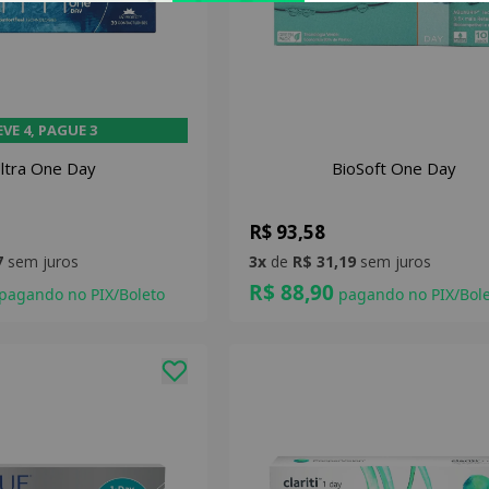
EVE 4, PAGUE 3
ltra One Day
BioSoft One Day
R$ 93,58
7
sem juros
3x
de
R$ 31,19
sem juros
R$ 88,90
pagando no PIX/Boleto
pagando no PIX/Bole