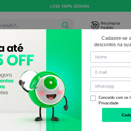
NIZADO
LOJA 100% SEGURA
ENTREG
Recomprar
Pedido
Cadastre-se 
descontos na sua
RIDAS
OUTLET
SOLUÇ
PRODUTOS POR PÁGINA:
 3
Concordo com os 
Privacidade
Cada