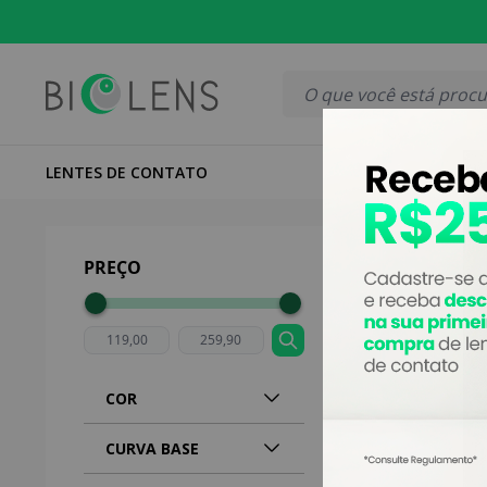
ENTREGA TURBO PARA CURITIBA
ATENDIMENTO HUMA
LENTES DE CONTATO
LENTES COLO
Página inicial
|
Lentes
Optolentes
PREÇO
COR
CURVA BASE