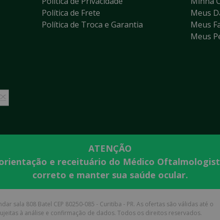
Política de Privacidade
Minha 
Política de Frete
Meus D
Política de Troca e Garantia
Meus Fa
Meus P
ATENÇÃO
 orientação e receituário do Médico Oftalmologis
correto e manter sua saúde ocular.
dar sala 808 Batel CEP 80250-085 - Curitiba - PR. As ofertas são válidas até o
jeitas à análise e confirmação de dados. Todos os direitos reservados.