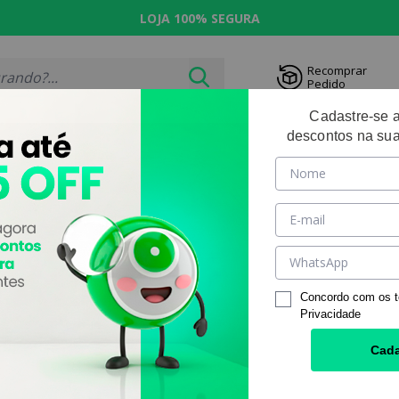
NIZADO
LOJA 100% SEGURA
ENTREG
Recomprar
Pedido
Cadastre-se 
descontos na sua
RIDAS
OUTLET
SOLUÇ
PRODUTOS POR
 Coloridas
|
Fabricantes
|
PÁGINA:
Concordo com os 
Privacidade
Cada