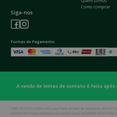
Quem somos
Como comprar
Siga-nos
Formas de Pagamento
A venda de lentes de contato é feita após
CNPJ: 54.218.013/0001-60 | Loja Física: Av Sete de Setembro , 4214 8° an
término de nossos estoques sem prévio aviso. As vendas ainda estão su