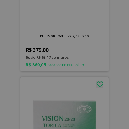
Precision1 para Astigmatismo
R$ 379,00
6x
de
R$ 63,17
sem juros
R$ 360,05
pagando no PIX/Boleto