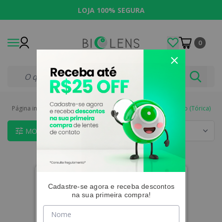
LOJA 100% SEGURA
0
Página inicial
|
Lentes de Contato
|
Indicações
|
Astigmatismo (Tórica)
MOSTRAR FILTROS
Cadastre-se agora e receba descontos
na sua primeira compra!