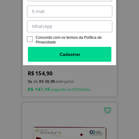
Concordo com os termos da
Política de
Privacidade
Cadastrar
BioSoft HD Tórica
R$ 154,90
5x
de
R$ 30,98
sem juros
R$ 147,16
pagando no PIX/Boleto