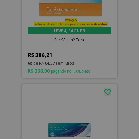
LEVE 4, PAGUE 3
PureVision2 Toric
R$ 386,21
6x
de
R$ 64,37
sem juros
R$ 366,90
pagando no PIX/Boleto