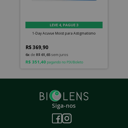
LEVE 4, PAGUE 3
1-Day Acuvue Moist para Astigmatismo
R$ 369,90
6x
de
R$ 61,65
sem juros
R$ 351,40
pagando no PIX/Boleto
Siga-nos