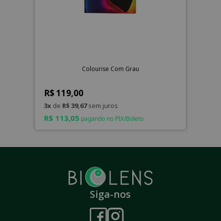
Colourise Com Grau
R$ 119,00
3x
de
R$ 39,67
sem juros
R$ 113,05
pagando no PIX/Boleto
Siga-nos