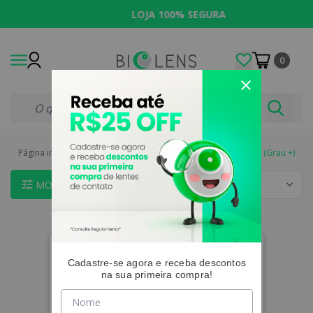
LOJA 100% SEGURA
0
Página inicial
|
Lentes Coloridas
|
Indicação
|
Hipermetropia (Grau +)
MOSTRAR FILTROS
Cadastre-se agora e receba descontos
na sua primeira compra!