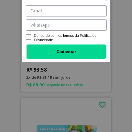
Concordo com os termos da
Política de
Privacidade
Cadastrar
BioSoft Color com Grau
R$ 93,58
3x
de
R$ 31,19
sem juros
R$ 88,90
pagando no PIX/Boleto