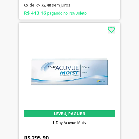
6x
de
R$ 72,48
sem juros
R$ 413,16
pagando no PIX/Boleto
LEVE 4, PAGUE 3
1-Day Acuvue Moist
R$ 295,90