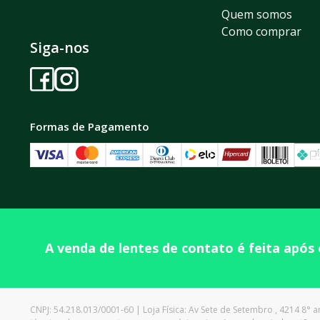
Quem somos
Como comprar
Siga-nos
Formas de Pagamento
A venda de lentes de contato é feita após
CNPJ: 54.218.013/0001-60 | Loja Física: Av Sete de Setembro , 4214 8° an