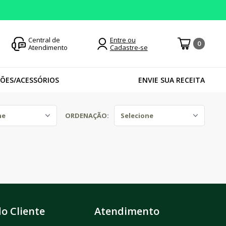
OJA 100% SEGURA
ENTREGA TURBO PARA CURITIB
Central de
Entre ou
0
Atendimento
Cadastre-se
ÕES/ACESSÓRIOS
ENVIE SUA RECEITA
ORDENAÇÃO:
o Cliente
Atendimento