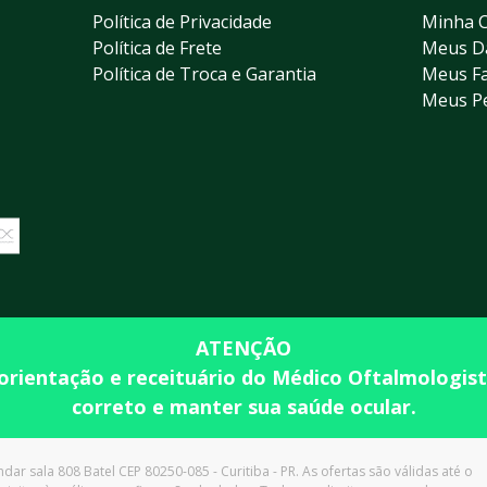
Política de Privacidade
Minha 
Política de Frete
Meus D
Política de Troca e Garantia
Meus Fa
Meus P
ATENÇÃO
 orientação e receituário do Médico Oftalmologis
correto e manter sua saúde ocular.
dar sala 808 Batel CEP 80250-085 - Curitiba - PR. As ofertas são válidas até o