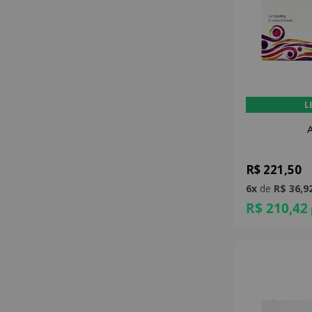
L
A
R$ 221,50
6x
de
R$ 36,9
R$ 210,42