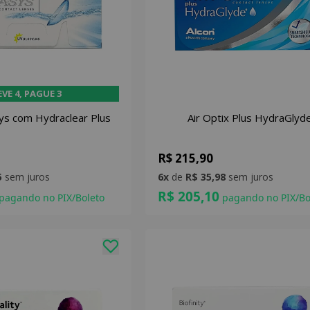
EVE 4, PAGUE 3
ys com Hydraclear Plus
Air Optix Plus HydraGlyd
R$ 215,90
5
sem juros
6x
de
R$ 35,98
sem juros
R$ 205,10
pagando no PIX/Boleto
pagando no PIX/Bo