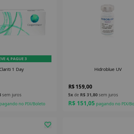
EVE 4, PAGUE 3
Clariti 1 Day
Hidroblue UV
R$ 159,00
8
sem juros
5x
de
R$ 31,80
sem juros
R$ 151,05
pagando no PIX/Boleto
pagando no PIX/Bo