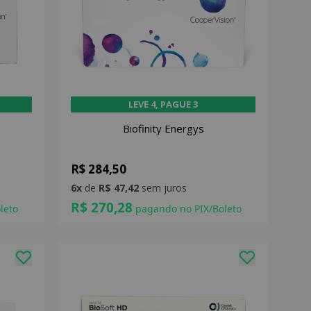
LEVE 4, PAGUE 3
Biofinity Energys
R$ 284,50
6x
de
R$ 47,42
sem juros
R$ 270,28
leto
pagando no PIX/Boleto