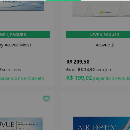
EVE 4, PAGUE 3
LEVE 4, PAGUE 3
ay Acuvue Moist
Acuvue 2
R$ 209,50
2
sem juros
6x
de
R$ 34,92
sem juros
R$ 199,02
pagando no PIX/Boleto
pagando no PIX/Bo