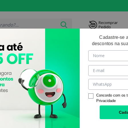
Recomprar
Pedido
Cadastre-se 
descontos na sua
RIDAS
OUTLET
SOLUÇ
PRODUTOS POR
s de Contato
|
Indicações
|
Miopia
PÁGINA:
Concordo com os 
Privacidade
Cada