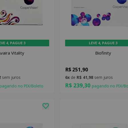
EVE 4, PAGUE 3
LEVE 4, PAGUE 3
vaira Vitality
Biofinity
R$ 251,90
2
sem juros
6x
de
R$ 41,98
sem juros
R$ 239,30
pagando no PIX/Boleto
pagando no PIX/Bo