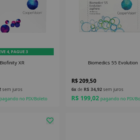
EVE 4, PAGUE 3
Biofinity XR
Biomedics 55 Evolution
R$ 209,50
2
sem juros
6x
de
R$ 34,92
sem juros
R$ 199,02
pagando no PIX/Boleto
pagando no PIX/Bo