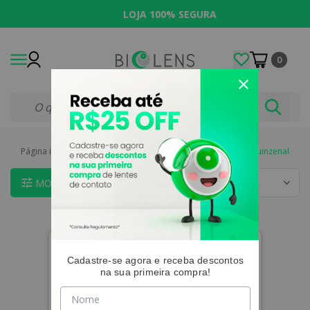
LOJA 100% SEGURA
0
Página inicial
|
Lentes de Contato
|
Indicações
|
Descarte Quinzenal
MOSTRAR FILTROS
Cadastre-se agora e receba descontos
na sua primeira compra!