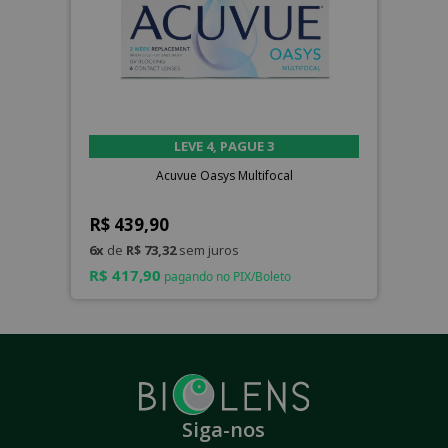
LEVE 4, PAGUE 3
Acuvue Oasys Multifocal
R$ 439,90
6x
de
R$ 73,32
sem juros
R$ 417,90
pagando no PIX/Boleto
Siga-nos