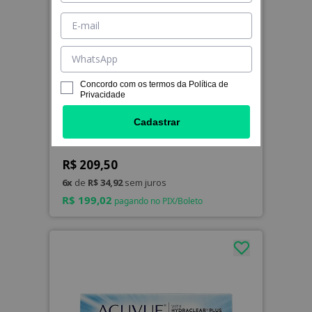
Concordo com os termos da
Política de
Privacidade
LEVE 4, PAGUE 3
Cadastrar
Acuvue 2
R$ 209,50
6x
de
R$ 34,92
sem juros
R$ 199,02
pagando no PIX/Boleto