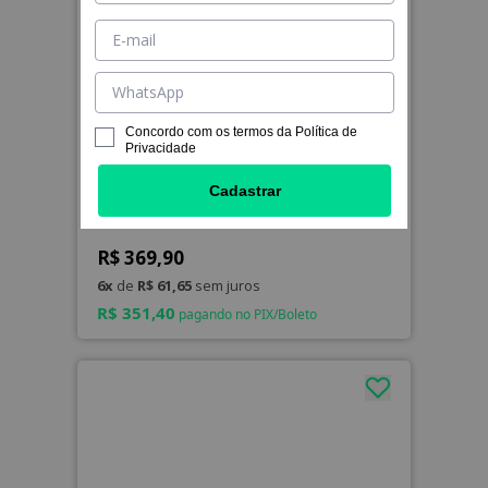
Concordo com os termos da
Política de
Privacidade
LEVE 4, PAGUE 3
Cadastrar
1-Day Acuvue Moist para Astigmatismo
R$ 369,90
6x
de
R$ 61,65
sem juros
R$ 351,40
pagando no PIX/Boleto