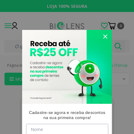
LOJA 100% SEGURA
0
Página inicial
|
Lentes de Contato
|
Indicações
|
Astigmatismo (Tórica)
MOSTRAR FILTROS
Cadastre-se agora e receba descontos
na sua primeira compra!