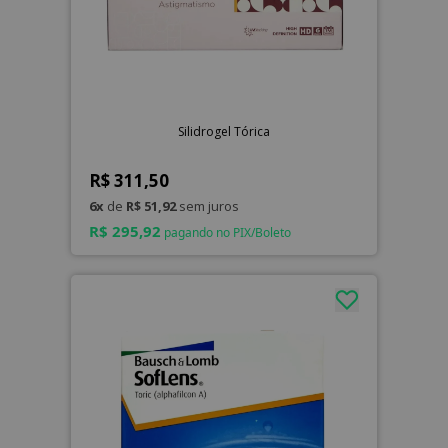
Silidrogel Tórica
R$ 311,50
6x
de
R$ 51,92
sem juros
R$ 295,92
pagando no PIX/Boleto