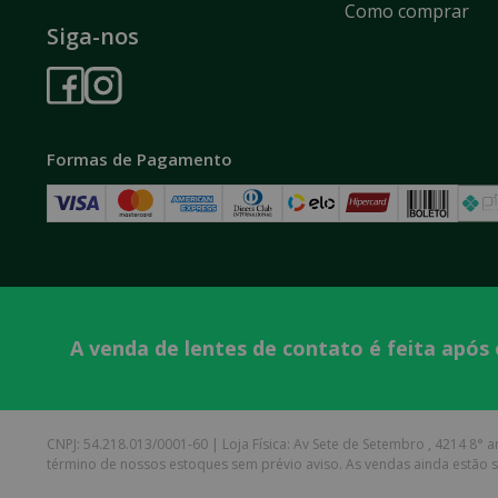
Como comprar
Siga-nos
Formas de Pagamento
A venda de lentes de contato é feita após
CNPJ: 54.218.013/0001-60 | Loja Física: Av Sete de Setembro , 4214 8° an
término de nossos estoques sem prévio aviso. As vendas ainda estão su