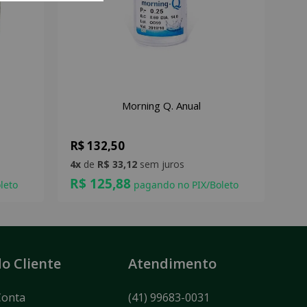
Morning Q. Anual
R$ 132,50
4x
de
R$ 33,12
sem juros
R$ 125,88
leto
pagando no PIX/Boleto
o Cliente
Atendimento
Conta
(41) 99683-0031