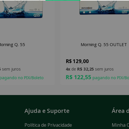
orning Q. 55
Morning Q. 55 OUTLET
R$ 129,00
5
sem juros
4x
de
R$ 32,25
sem juros
R$ 122,55
pagando no PIX/Boleto
pagando no PIX/Bo
Ajuda e Suporte
Área d
Política de Privacidade
Minha 