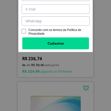
Concordo com os termos da
Política de
Privacidade
LEVE 4, PAGUE 3
Cadastrar
PureVision2
R$ 236,74
6x
de
R$ 39,46
sem juros
R$ 224,90
pagando no PIX/Boleto