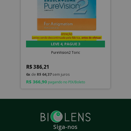
LEVE 4, PAGUE 3
PureVision2 Toric
R$ 386,21
6x
de
R$ 64,37
sem juros
R$ 366,90
pagando no PIX/Boleto
Siga-nos