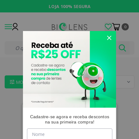
LOJA 100% SEGURA
0
Página inicial
|
PUREVISION
MOSTRAR FILTROS
Cadastre-se agora e receba descontos
na sua primeira compra!