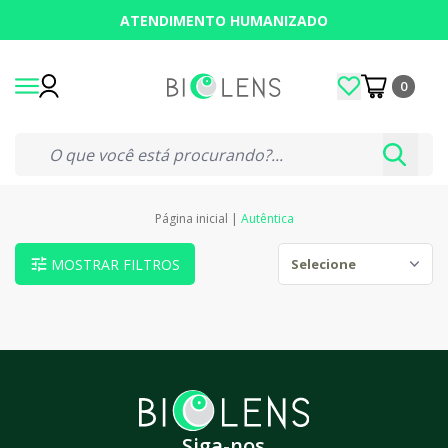
ATENDIMENTO HUMANIZADO
0
Página inicial
|
Autêntica
MOSTRAR FILTROS
Siga-nos