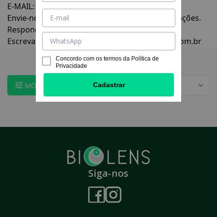
E-MAIL:
Envie-nos um e-mail com suas dúvidas e solicitações.
Responderemos o seu e-mail o quanto antes.
Escreva para:
centraldeatendimento@sualoja.com.br
Concordo com os termos da
Política de
Página inicial
|
Central de Atendimento
Privacidade
MOSTRAR FILTROS
Cadastrar
Siga-nos